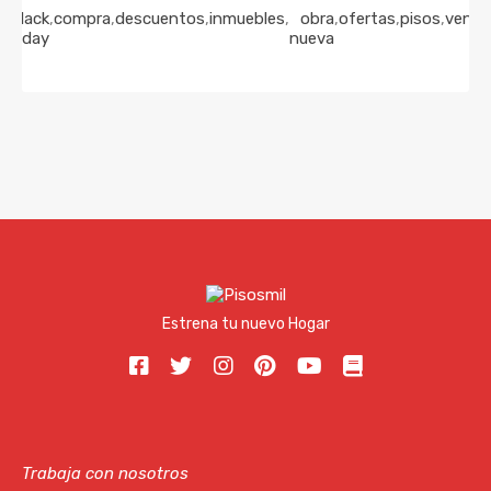
s
,
black
,
compra
,
descuentos
,
inmuebles
,
obra
,
ofertas
,
pisos
,
venta
friday
nueva
Estrena tu nuevo Hogar
Trabaja con nosotros